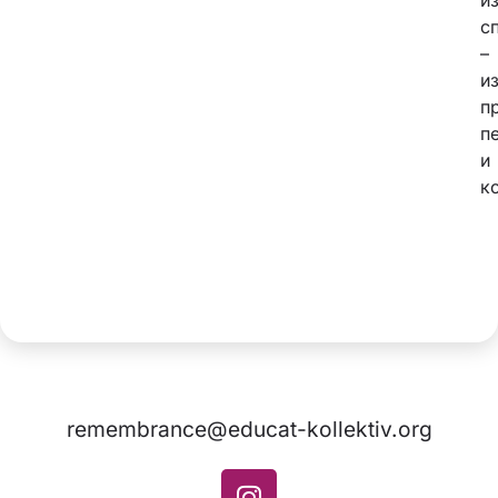
и
с
–
и
п
п
и
к
remembrance@educat-kollektiv.org